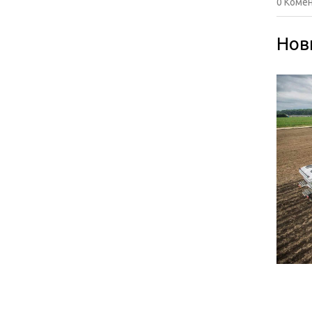
0 Комен
Нов