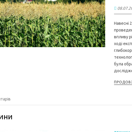
08.07.2
Навесні 
проведен
впливу р
ході екс
глибокор
технологі
була обр
досліджен
ПРОДОВЖ
тарів
ини