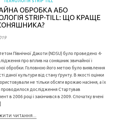
,
ТЕХНОЛОГІЯ STRIP TILL
АЙНА ОБРОБКА АБО
ОЛОГІЯ STRIP-TILL: ЩО КРАЩЕ
СОНЯШНИКА?
019
тетом Північної Дакоти (NDSU) було проведено 4-
слідження про вплив на соняшник звичайної і
ної обробки. Головною його метою було виявлення
і даної культури від стану ґрунту. В якості оцінки
ористовували не тільки обсяги врожаю насіння, а їх
Як проводилося дослідження Стартував
нт в 2006 році і закінчився в 2009. Спочатку вчені
]
ИТИ ЧИТАННЯ...