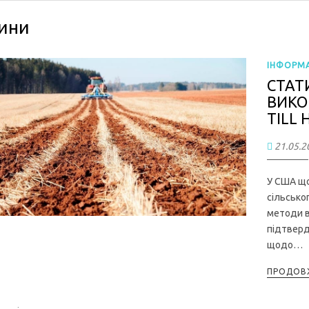
ини
ІНФОРМА
СТАТ
ВИКО
TILL
21.05.2
У США що
сільсько
методи в
підтверд
щодо…
ПРОДОВЖ