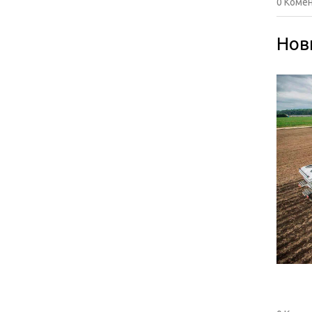
0 Комен
Нов