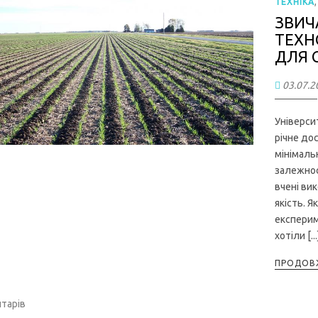
ТЕХНІКА
ЗВИЧ
ТЕХН
ДЛЯ 
03.07.2
Універси
річне до
мінімаль
залежност
вчені вик
якість. 
експериме
хотіли [...
ПРОДОВЖ
тарів