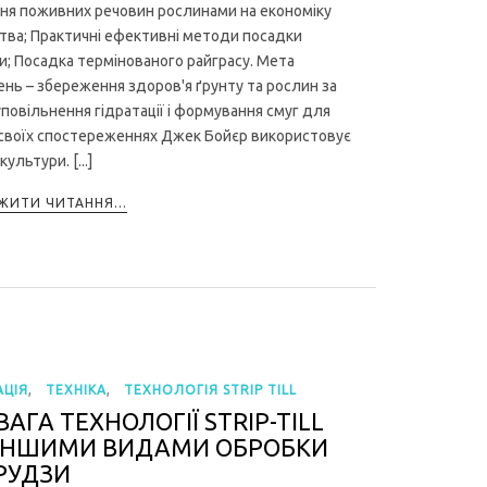
ня поживних речовин рослинами на економіку
ва; Практичні ефективні методи посадки
и; Посадка термінованого райграсу. Мета
нь – збереження здоров'я ґрунту та рослин за
уповільнення гідратації і формування смуг для
У своїх спостереженнях Джек Бойєр використовує
ультури. [...]
ИТИ ЧИТАННЯ...
,
,
ЦІЯ
ТЕХНІКА
ТЕХНОЛОГІЯ STRIP TILL
АГА ТЕХНОЛОГІЇ STRIP-TILL
ІНШИМИ ВИДАМИ ОБРОБКИ
РУДЗИ