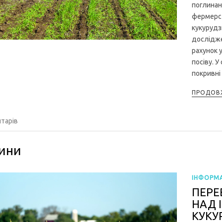
поглинан
фермерст
кукурудз
дослідже
рахунок 
посіву. 
покривні к
ПРОДОВЖ
тарів
ини
ІНФОРМА
ПЕРЕВ
НАД 
КУКУ