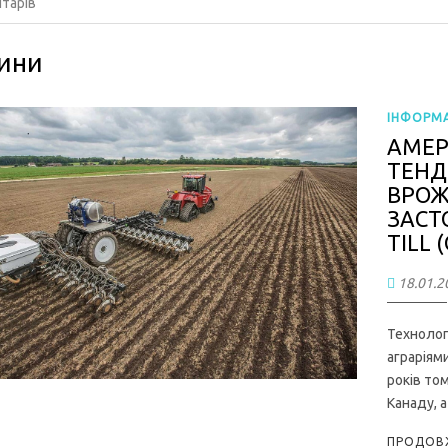
тарів
ини
ІНФОРМА
АМЕР
ТЕНД
ВРОЖ
ЗАСТ
TILL
18.01.2
Технолог
аграріями
років то
Канаду, 
ПРОДОВЖ