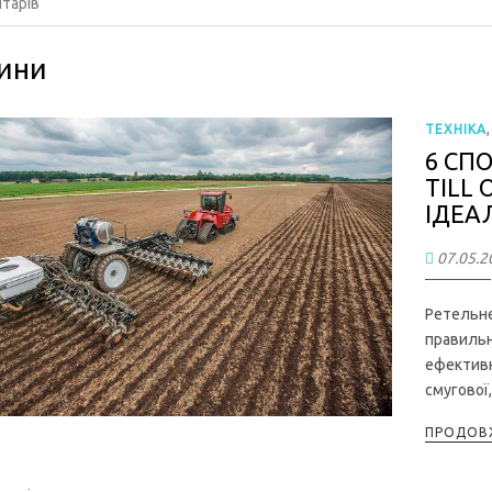
тарів
ини
ТЕХНІКА
6 СП
TILL
ІДЕА
07.05.2
Ретельне
правильн
ефективн
смугової
ПРОДОВЖ