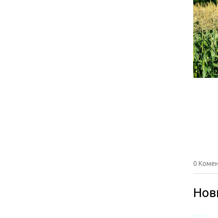
0 Комен
Нов