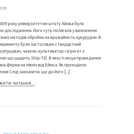
019
2009 року університетом штату Айова було
о дослідження. Його суть полягала у визначенні
ізних методів обробки на врожайність кукурудзи. В
перименту були застосовані стандартний
озпушувач, чизель-культиватор і агрегат з
єю що щадить Strip-Till. В якості місця проведення
ана ферма на північ від Еймса. Як проходило
ня Слід зазначити, що до його [...]
ИТИ ЧИТАННЯ...