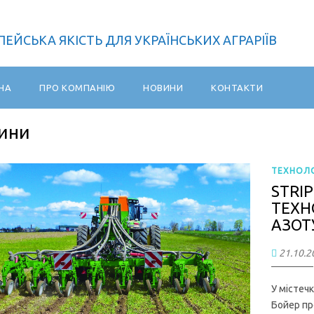
ЕЙСЬКА ЯКІСТЬ ДЛЯ УКРАЇНСЬКИХ АГРАРІЇВ
НА
ПРО КОМПАНІЮ
НОВИНИ
КОНТАКТИ
ини
ТЕХНОЛОГ
STRIP
ТЕХН
АЗОТУ
21.10.2
У містеч
Бойер пр