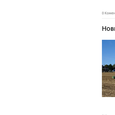
0 Комен
Нов