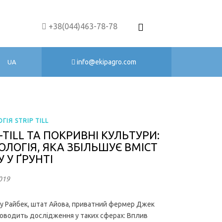
+38(044)463-78-78
info@ekipagro.com
UA
ІЯ STRIP TILL
-TILL ТА ПОКРИВНІ КУЛЬТУРИ:
ОЛОГІЯ, ЯКА ЗБІЛЬШУЄ ВМІСТ
 У ҐРУНТІ
019
ку Райбек, штат Айова, приватний фермер Джек
оводить дослідження у таких сферах: Вплив