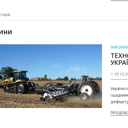
тарів
ини
ІНФОРМА
ТЕХНО
УКРА
10.12.2
Україна 
і щадним
дефіциту
ПРОДОВЖ