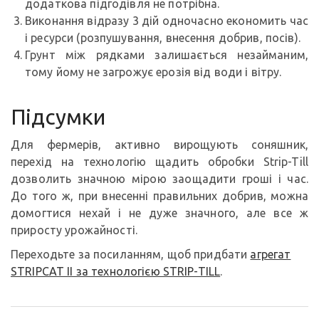
додаткова підгодівля не потрібна.
Виконання відразу 3 дій одночасно економить час
і ресурси (розпушування, внесення добрив, посів).
Грунт між рядками залишається незайманим,
тому йому не загрожує ерозія від води і вітру.
Підсумки
Для фермерів, активно вирощують соняшник,
перехід на технологію щадить обробки Strip-Till
дозволить значною мірою заощадити гроші і час.
До того ж, при внесенні правильних добрив, можна
домогтися нехай і не дуже значного, але все ж
приросту урожайності.
Переходьте за посиланням, щоб придбати
агрегат
STRIPCAT II за технологією STRIP-TILL
.