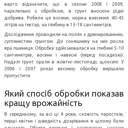
варто відзначити, що в сезони 2008 і 2009,
паралельно з обробкою, в грунт вносили рідкі
добрива. Робили це восени, норма внесення 40-45
літрів на гектар, на глибину в 13-18 сантиметрів.
Дослідження проводили на полях з дренированним,
суглинистим грунтом. До соняшнику на них росла
яра пшениця. Обробка здійснювалася на глибині 5-10
сантиметрів, восени і навесні (перед посадкою).
Надалі грунт орали в жовтні-листопаді, щоосені. У
2006 і 2007 роках весняну обробку вирішили
пропустити.
Який спосіб обробки показав
кращу врожайність
В середньому, за всі ці 4 роки, схожість паростків,
перші квітки і швидкість дозрівання в цілому були
однакові. Обсяги врожаю і насиченість насіння