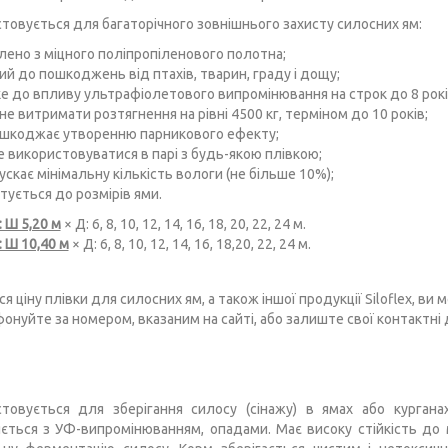
товується для багаторічного зовнішнього захисту силосних ям:
лено з міцного поліпропіленового полотна;
ий до пошкоджень від птахів, тварин, граду і дощу;
ке до впливу ультрафіолетового випромінювання на строк до 8 рокі
е витримати розтягнення на рівні 4500 кг, терміном до 10 років;
шкоджає утворенню парникового ефекту;
 використовуватися в парі з будь-якою плівкою;
скає мінімальну кількість вологи (не більше 10%);
тується до розмірів ями.
: Ш 5,20 м
× Д: 6, 8, 10, 12, 14, 16, 18, 20, 22, 24 м.
: Ш 10,40 м
× Д: 6, 8, 10, 12, 14, 16, 18,20, 22, 24 м.
ся ціну плівки для силосних ям, а також іншої продукції Siloflex, в
онуйте за номером, вказаним на сайті, або залиште свої контактні да
товується для зберігання силосу (сінажу) в ямах або кургана
ється з УФ-випромінюванням, опадами. Має високу стійкість до м