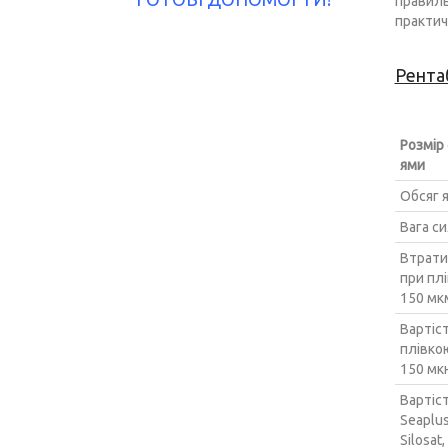
правиль
практич
Рентаб
Розмір
ями
Обсяг 
Вага си
Втрати
при плі
150 мкм
Вартіс
плівкою
150 мкн
Вартіс
Seaplus
Silosat,