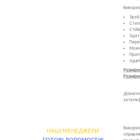
Викорис
Зроб
Стал
Стій
Здатн
Пере
Може
Пропу
Адап
Розміри
Розміри
Дізнати
зателеф
Викорис
НАШІ МЕНЕДЖЕРИ
справля
ГОТОВІ ДОПОМОГТИ!