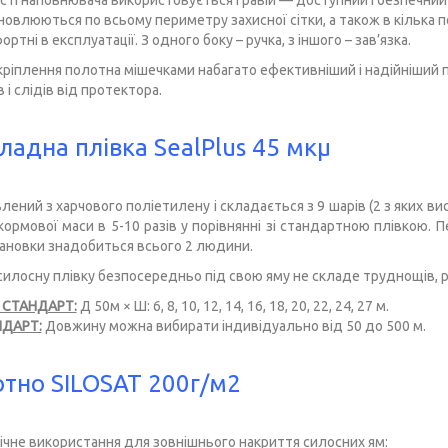
ості наповнювача використовується гравій — доступний і безпечний
новлюються по всьому периметру захисної сітки, а також в кілька п
ртні в експлуатації. З одного боку – ручка, з іншого – зав’язка.
ріплення полотна мішечками набагато ефективніший і надійніший 
 і слідів від протектора.
ладна плівка SealPlus 45 мкμ
лений з харчового поліетилену і складається з 9 шарів (2 з яких ви
кормової маси в 5-10 разів у порівнянні зі стандартною плівкою. 
ановки знадобиться всього 2 людини.
силосну плівку безпосередньо під свою яму не складе труднощів, р
и СТАНДАРТ:
Д 50м × Ш: 6, 8, 10, 12, 14, 16, 18, 20, 22, 24, 27 м.
НДАРТ:
Довжину можна вибирати індивідуально від 50 до 500 м.
тно SILOSAT 200г/м2
ічне використання для зовнішнього накриття силосних ям: