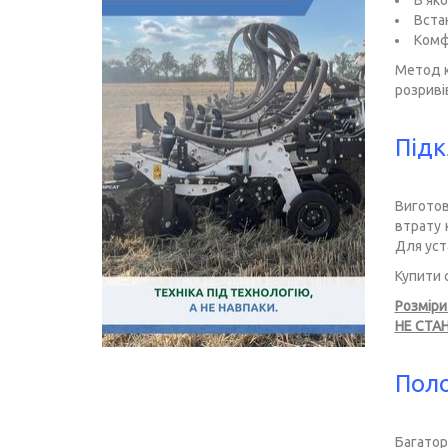
В як
Вста
Комфо
Метод к
розривів
Підк
Виготов
втрату 
Для уст
Купити 
Розмір
НЕ СТА
Поло
Багатор