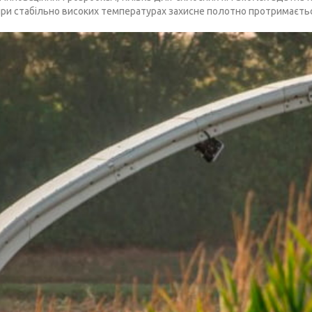
при стабільно високих температурах захисне полотно протримаєтьс