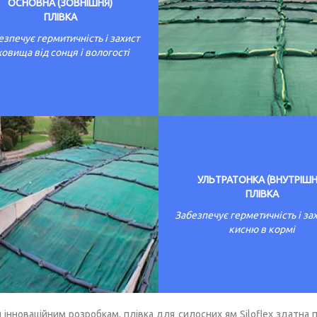
ОСНОВНА (ЗОВНІШНЯ)
ПЛІВКА
езпечує гермитичність і захист
ховища від сонця і вологості
УЛЬТРАТОНКА (ВНУТРІШН
ПЛІВКА
Забезпечує герметичність і зах
кисню в кормі
 інноваційним розробкам, плівка для силосних ям Siloflex здатна 