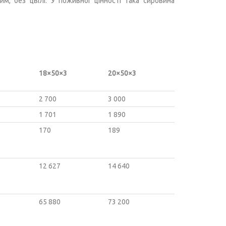
м, без цвілі. У поживної цінності така сировина
18×50×3
20×50×3
2 700
3 000
1 701
1 890
170
189
12 627
14 640
65 880
73 200