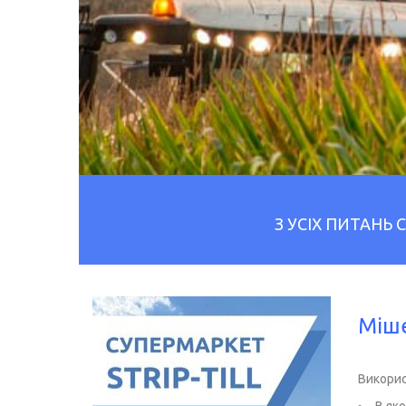
З УСІХ ПИТАНЬ
Міше
Викорис