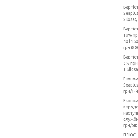
Вартіс
Seaplus
Silosat
Вартіс
10% пр
40 і 15
грн (80
Вартіс
2% при
+ Silosa
Економ
Seaplus
грн/1-й
Економ
впрод
наступн
служби 
грн/рік
ПЛЮС: