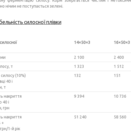
ну ферментацію силосу. Корм зберігається чистим і нетоксични
но нічим не поступається зелені.
ельність силосної плівки
 силосної
14×50×3
16×50×3
ями
2 100
2 400
лосу, т
1 323
1 512
 силосу (10%)
132
151
вці 40 і
, т
ть накриття
9 394
10 736
 40 і
, грн
ть накриття
51 240
58 560
 +
 грн/1-й рік