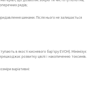
 матеріал, що дозволяє зберегти чистоту полотна;
оперечних рядів;
придавлення шинами. Після нього не залишається
ступають в якості кисневого бар’єру EVOH). Мінімізує
Перешкоджає розвитку цвілі і накопиченню токсинів.
озміри варіативні: