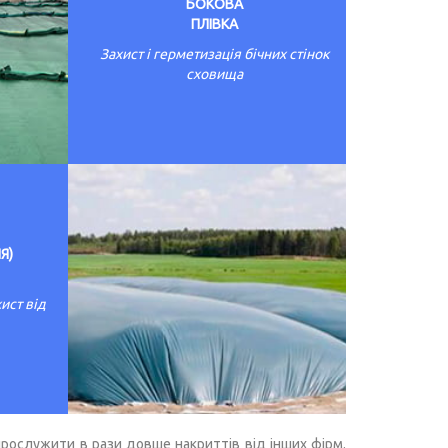
БОКОВА
ПЛІВКА
Захист і герметизація бічних стінок
сховища
Я)
ист від
прослужити в рази довше накриттів від інших фірм.