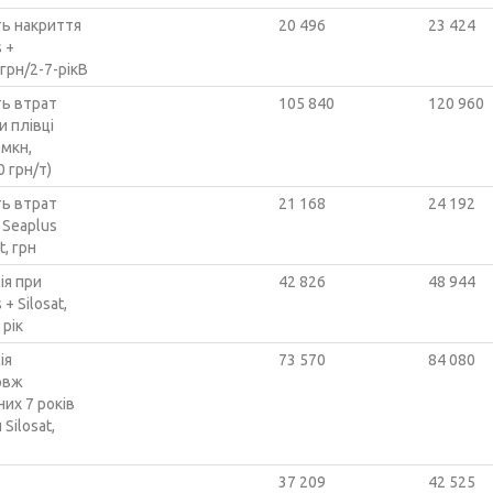
ть накриття
20 496
23 424
 +
, грн/2-7-рікВ
ть втрат
105 840
120 960
и плівці
0мкн,
0 грн/т)
ть втрат
21 168
24 192
 Seaplus
t, грн
ія при
42 826
48 944
 + Silosat,
 рік
ія
73 570
84 080
овж
их 7 років
Silosat,
37 209
42 525