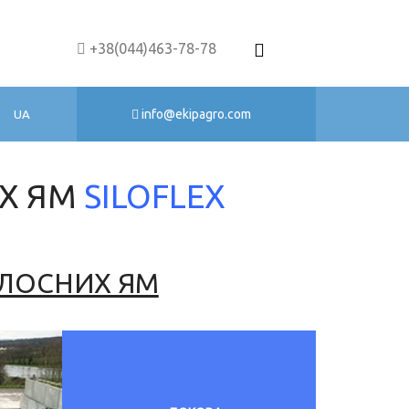
+38(044)463-78-78
info@ekipagro.com
UA
ИХ ЯМ
SILOFLEX
ИЛОСНИХ ЯМ