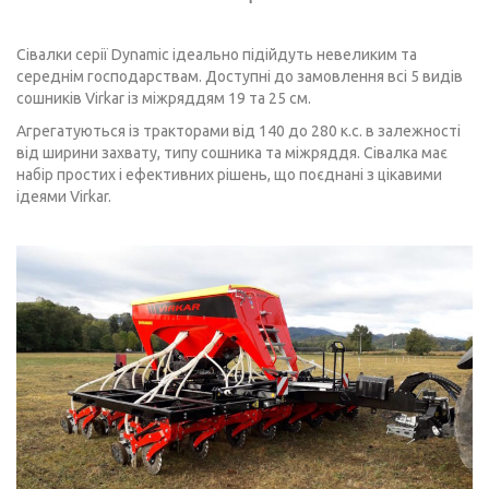
Сівалки серії Dynamic ідеально підійдуть невеликим та
середнім господарствам. Доступні до замовлення всі 5 видів
сошників Virkar із міжряддям 19 та 25 см.
Агрегатуються із тракторами від 140 до 280 к.с. в залежності
від ширини захвату, типу сошника та міжряддя. Сівалка має
набір простих і ефективних рішень, що поєднані з цікавими
ідеями Virkar.