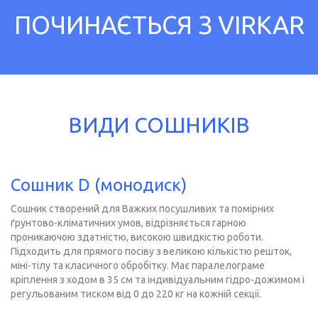
ПОЧИНАЄТЬСЯ З VIRKAR
ВИДИ СОШНИКІВ
Сошник D (монодиск)
Сошник створений для Важких посушливих та помірних
ґрунтово-кліматичних умов, відрізняється гарною
проникаючою здатністю, високою швидкістю роботи.
Підходить для прямого посіву з великою кількістю решток,
міні-тілу та класичного обробітку. Має паралелограме
кріплення з ходом в 35 см та індивідуальним гідро-дожимом і
регульованим тиском від 0 до 220 кг на кожній секції.