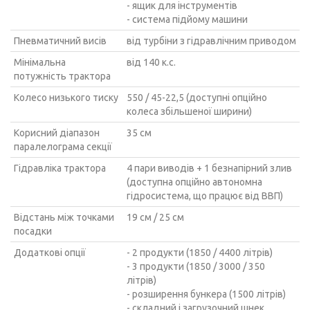
- ящик для інструментів
- система підйому машини
Пневматичний висів
від турбіни з гідравлічним приводом
Мінімальна
від 140 к.с.
потужність трактора
Колесо низького тиску
550 / 45-22,5 (доступні опційно
колеса збільшеної ширини)
Корисний діапазон
35 см
паралелограма секції
Гідравліка трактора
4 пари виводів + 1 безнапірний злив
(доступна опційно автономна
гідросистема, що працює від ВВП)
Відстань між точками
19 см / 25 см
посадки
Додаткові опції
- 2 продукти (1850 / 4400 літрів)
- 3 продукти (1850 / 3000 / 350
літрів)
- розширення бункера (1500 літрів)
- складний і загрузочний шнек