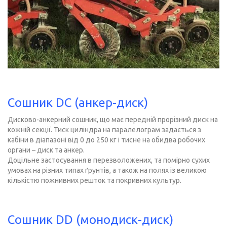
Сошник DC (анкер-диск)
Дисково-анкерний сошник, що має передній прорізний диск на
кожній секції. Тиск циліндра на паралелограм задається з
кабіни в діапазоні від 0 до 250 кг і тисне на обидва робочих
органи – диск та анкер.
Доцільне застосування в перезволожених, та помірно сухих
умовах на різних типах ґрунтів, а також на полях із великою
кількістю пожнивних решток та покривних культур.
Сошник DD (монодиск-диск)