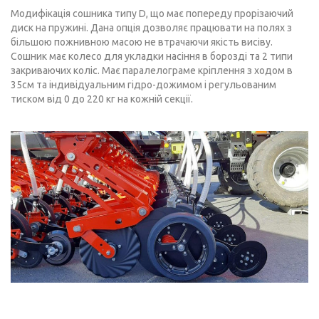
Модифікація сошника типу D, що має попереду прорізаючий
диск на пружині. Дана опція дозволяє працювати на полях з
більшою пожнивною масою не втрачаючи якість висіву.
Сошник має колесо для укладки насіння в борозді та 2 типи
закриваючих коліс. Має паралелограме кріплення з ходом в
35см та індивідуальним гідро-дожимом і регульованим
тиском від 0 до 220 кг на кожній секції.