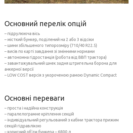
Основний перелік опцій
– підрулююча вісь
– місткий бункер, поділений на 2 або 3 відсіки
– шини збільшеного типорозміру (710/40 R22.5)
– висів по карті завдання зі змінними нормами
– автономна гідростанція (робота від ВВП трактора)
– завантажувальний шнек задня штригельна борона для
анкерної версії
– LOW COST версія з укороченою рамою Dynamic Compact
Основні переваги
– проста і надійна конструкція
– паралелограмне кріплення секцій
– індивідуальний регульований з кабіни трактора прижим
секцій гідравлікою
– корисний об’єм бункера – 6800 л