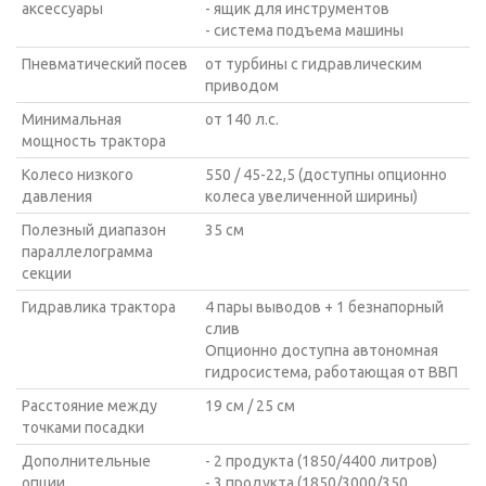
аксессуары
- ящик для инструментов
- система подъема машины
Пневматический посев
от турбины с гидравлическим
приводом
Минимальная
от 140 л.c.
мощность трактора
Колесо низкого
550 / 45-22,5 (доступны опционно
давления
колеса увеличенной ширины)
Полезный диапазон
35 см
параллелограмма
секции
Гидравлика трактора
4 пары выводов + 1 безнапорный
слив
Опционно доступна автономная
гидросистема, работающая от ВВП
Расстояние между
19 см / 25 см
точками посадки
Дополнительные
- 2 продукта (1850/4400 литров)
опции
- 3 продукта (1850/3000/350