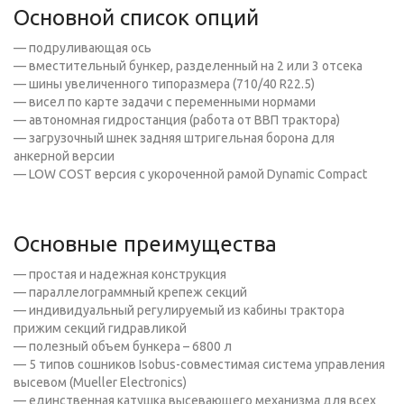
Основной список опций
— подруливающая ось
— вместительный бункер, разделенный на 2 или 3 отсека
— шины увеличенного типоразмера (710/40 R22.5)
— висел по карте задачи с переменными нормами
— автономная гидростанция (работа от ВВП трактора)
— загрузочный шнек задняя штригельная борона для
анкерной версии
— LOW COST версия с укороченной рамой Dynamic Compact
Основные преимущества
— простая и надежная конструкция
— параллелограммный крепеж секций
— индивидуальный регулируемый из кабины трактора
прижим секций гидравликой
— полезный объем бункера – 6800 л
— 5 типов сошников Isobus-совместимая система управления
высевом (Mueller Electronics)
— единственная катушка высевающего механизма для всех