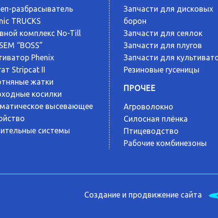
еп-разбрасыватель
Запчасти для дисковых
nic TRUCKS
борон
вной комплекс No-Till
Запчасти для сеялок
SEM “BOSS”
Запчасти для плугов
тиватор Phenix
Запчасти для культиват
ат Stripcat II
Резиновые гусеницы
тняные жатки
ПРОЧЕЕ
ходные косилки
матическое высевающее
Агроволокно
ойство
Силосная плёнка
ительные системы
Птицеводство
Рабочие комбинезоны
Создание и продвижение сайта