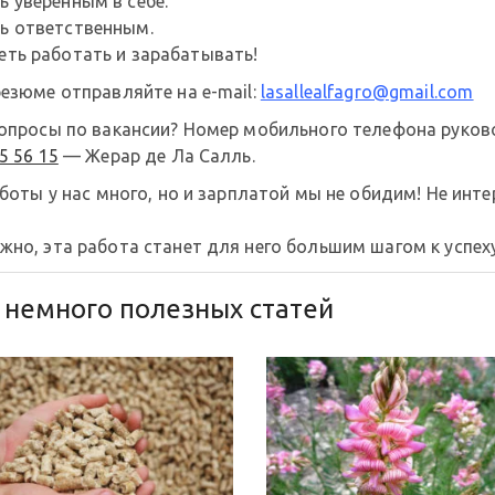
ь уверенным в себе.
ь ответственным.
еть работать и зарабатывать!
езюме отправляйте на e-mail:
lasallealfagro@gmail.com
вопросы по вакансии? Номер мобильного телефона руков
5 56 15
— Жерар де Ла Салль.
аботы у нас много, но и зарплатой мы не обидим! Не инт
но, эта работа станет для него большим шагом к успеху
 немного полезных статей