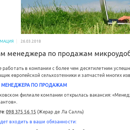
МАЦИЯ
26.03.2018
м менеджера по продажам микроудо
е работать в компании с более чем десятилетним успешн
вщик европейской сельхозтехники и запчастей многих из
 МЕНЕДЖЕРА ПО ПРОДАЖАМ
ьковском филиале компании открылась вакансия: «Мене
антов».
те
:
098 375 56 15
(Жерар де Ла Салль)
дет входить в ваши обязанности: