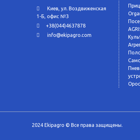
Приц
Киев, ул. Воздвиженская
Orga
1-Б, офис №3
Посе
+38(044)4637878
AGRI
info@ekipagro.com
Куль
Агрег
Поло
Само
Пнев
устр
Орос
2024 Ekipagro © Все права защищены.