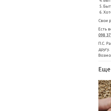
Быт
Быт
Хот
Свои р
Есть 
098 37
П.С. Р
другу.
Возмож
Еще