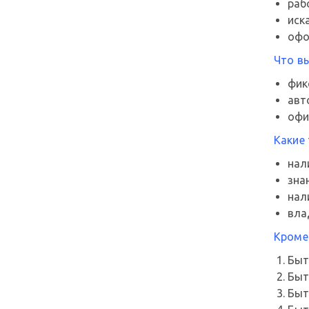
раб
иск
офо
Что вы
фик
авт
офи
Какие
нал
зна
нал
вла
Кроме
Быт
Быт
Быт