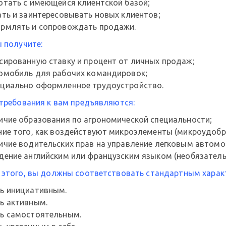
отать с имеющейся клиентской базой;
ать и заинтересовывать новых клиентов;
рмлять и сопровождать продажи.
 получите:
сированную ставку и процент от личных продаж;
омобиль для рабочих командировок;
циально оформленное трудоустройство.
 требования к вам предъявляются:
ичие образования по агрономической специальности;
ние того, как воздействуют микроэлементы (микроудобр
ичие водительских прав на управление легковым автомо
дение английским или французским языком (необязатель
 этого, вы должны соответствовать стандартным харак
ь инициативным.
ь активным.
ь самостоятельным.