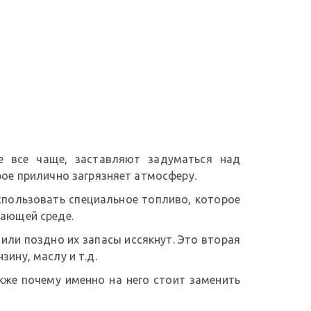
е все чаще, заставляют задуматься над
рое прилично загрязняет атмосферу.
спользовать специальное топливо, которое
жающей среде.
или поздно их запасы иссякнут. Это вторая
ину, маслу и т.д.
акже почему именно на него стоит заменить