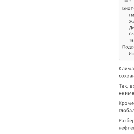
Биот
Га
Ж
Ди
Со
Тв
Подр
Из
Клима
сохран
Так, 
не им
Кроме 
глобал
Разбе
нефте