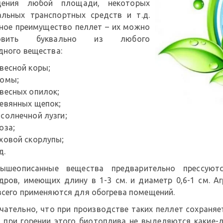
щения любой площади, некоторых
альных транспортных средств и т.д.
ное преимущество пеллет – их можно
товить буквально из любого
дного вещества:
весной коры;
омы;
весных опилок;
евянных щепок;
солнечной лузги;
оза;
ховой скорлупы;
д.
ышеописанные вещества предварительно прессую
дров, имеющих длину в 1-3 см. и диаметр 0,6-1 см. А
всего применяются для обогрева помещений.
ательно, что при производстве таких пеллет сохраняетс
, при горении этого биотоплива не выделяются какие-