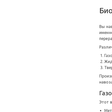
Био
Вы нав
именн
перера
Разли
Газ
Жид
Тве
Произ
навоза
Газ
Этот 
Мет