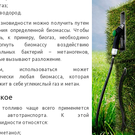
газ;
водород.
азновидности можно получить путем
ния определенной биомассы. Чтобы
ь, к примеру, биогаз, необходимо
ергнуть биомассу воздействию
альных бактерий – метаногенов,
ые вызывают разложение.
ем, использоваться может
ически любая биомасса, которая
ит в себе углекислый газ и метан.
кое
 топливо чаще всего применяется
 автотранспорта. К этой
видности относятся:
метанол;