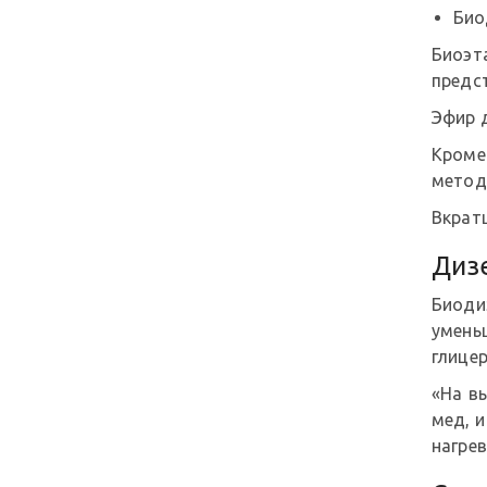
Био
Биоэта
предс
Эфир 
Кроме
метод
Вкрат
Диз
Биоди
умень
глицер
«На в
мед, и
нагрев