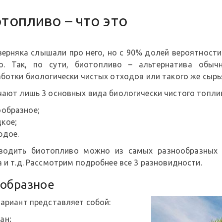
топливо – что это
ерняка слышали про него, но с 90% долей вероятности н
о. Так, по сути, биотопливо – альтернатива обыч
ботки биологически чистых отходов или такого же сырь
чают лишь 3 основных вида биологически чистого топли
ообразное;
кое;
рдое.
водить биотопливо можно из самых разнообразных п
 и т.д. Рассмотрим подробнее все 3 разновидности.
ообразное
вариант представляет собой:
ан;