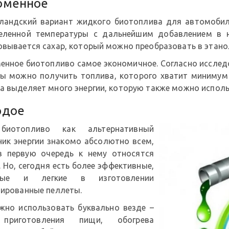
оменное
ландский вариант жидкого биотоплива для автомобил
еленной температуры с дальнейшим добавлением в н
овывается сахар, который можно преобразовать в этанол
енное биотопливо самое экономичное. Согласно исследо
ы можно получить топлива, которого хватит минимум н
а выделяет много энергии, которую также можно использ
рдое
биотопливо как альтернативный
ник энергии знакомо абсолютно всем,
в первую очередь к нему относятся
 Но, сегодня есть более эффективные,
вые и легкие в изготовлении
лированные пеллеты.
жно использовать буквально везде –
приготовления пищи, обогрева