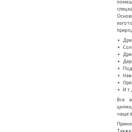
поме
специ
Основ
изго
приро
Дре
Сол
Дре
Дер
Под
Нав
Оре
И т.
Все в
цилин
чаще 
Примеч
Также