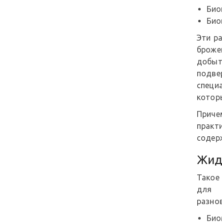
Био
Био
Эти р
броже
добыт
подв
специ
котор
Прич
практ
содерж
Жид
Такое
для
разно
Био