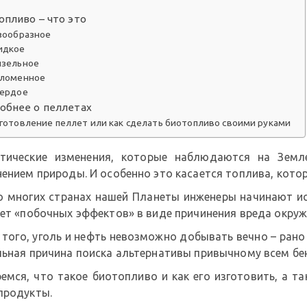
опливо – что это
зообразное
идкое
зельное
ломенное
ердое
обнее о пеллетах
готовление пеллет или как сделать биотопливо своими руками
тические изменения, которые наблюдаются на Земл
ением природы. И особенно это касается топлива, кото
во многих странах нашей Планеты инженеры начинают и
еет «побочных эффектов» в виде причинения вреда окру
того, уголь и нефть невозможно добывать вечно – рано 
ьная причина поиска альтернативы привычному всем бенз
ремся, что такое биотопливо и как его изготовить, а т
продукты.