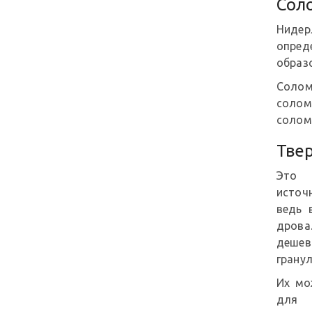
Сол
Нидер
опред
образ
Солом
солом
солом
Тве
Это 
источ
ведь 
дрова.
деше
грану
Их мо
для 